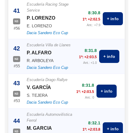
Escudería Racing Stage
41
Service
8:30.8
P. LORENZO
+ info
1º: +2:02.5
N3
Ant.: +7.9
E. LORENZO
#56
Dacia Sandero Eco Cup
Escudería Villa de Llanes
42
8:31.8
P. ALFARO
+ info
1º: +2:03.5
N3
R. ARBOLEYA
Ant.: +1.0
#55
Dacia Sandero Eco Cup
Escudería Drago Rallye
43
8:31.8
V. GARCÍA
+ info
1º: +2:03.5
N3
S. TEJERA
Ant.: 0
#53
Dacia Sandero Eco Cup
Escudería Automovilística
44
Ferrol
8:32.1
M. GARCIA
+ info
1º: +2:03.8
N3