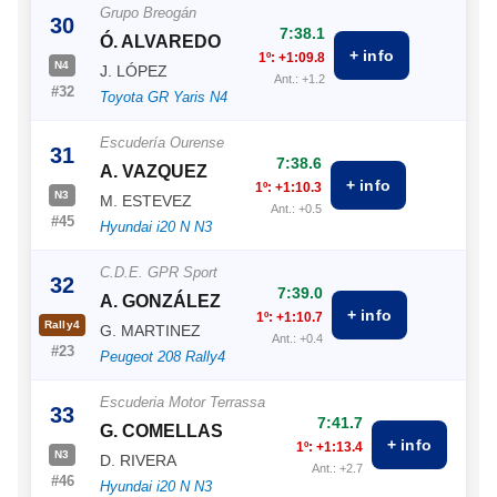
Grupo Breogán
30
7:38.1
Ó. ALVAREDO
+ info
1º: +1:09.8
N4
J. LÓPEZ
Ant.: +1.2
#32
Toyota GR Yaris N4
Escudería Ourense
31
7:38.6
A. VAZQUEZ
+ info
1º: +1:10.3
N3
M. ESTEVEZ
Ant.: +0.5
#45
Hyundai i20 N N3
C.D.E. GPR Sport
32
7:39.0
A. GONZÁLEZ
+ info
1º: +1:10.7
Rally4
G. MARTINEZ
Ant.: +0.4
#23
Peugeot 208 Rally4
Escuderia Motor Terrassa
33
7:41.7
G. COMELLAS
+ info
1º: +1:13.4
N3
D. RIVERA
Ant.: +2.7
#46
Hyundai i20 N N3