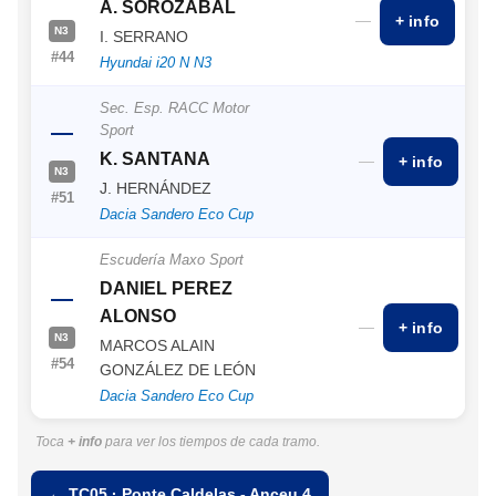
A. SOROZABAL
—
+ info
N3
I. SERRANO
#44
Hyundai i20 N N3
Sec. Esp. RACC Motor
—
Sport
K. SANTANA
—
+ info
N3
J. HERNÁNDEZ
#51
Dacia Sandero Eco Cup
Escudería Maxo Sport
DANIEL PEREZ
—
ALONSO
—
+ info
N3
MARCOS ALAIN
#54
GONZÁLEZ DE LEÓN
Dacia Sandero Eco Cup
Toca
+ info
para ver los tiempos de cada tramo.
← TC05 · Ponte Caldelas - Anceu 4