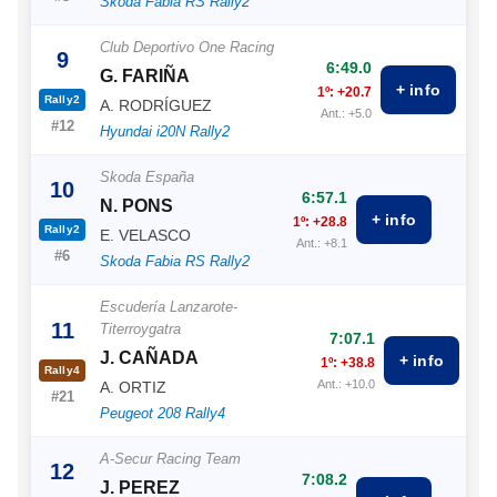
Skoda Fabia RS Rally2
Club Deportivo One Racing
9
6:49.0
G. FARIÑA
+ info
1º: +20.7
Rally2
A. RODRÍGUEZ
Ant.: +5.0
#12
Hyundai i20N Rally2
Skoda España
10
6:57.1
N. PONS
+ info
1º: +28.8
Rally2
E. VELASCO
Ant.: +8.1
#6
Skoda Fabia RS Rally2
Escudería Lanzarote-
11
Titerroygatra
7:07.1
J. CAÑADA
+ info
1º: +38.8
Rally4
Ant.: +10.0
A. ORTIZ
#21
Peugeot 208 Rally4
A-Secur Racing Team
12
7:08.2
J. PEREZ