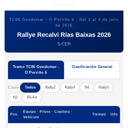
TC06 Gondomar - O Porriño 6 · Del 3 al 4 de julio
de 2026
Rallye Recalvi Rías Baixas 2026
S-CER
Tramo TC06 Gondomar -
Clasificación General
O Porriño 6
Clase
Todos
Rally2
Rally4
N4
Rally5
N3
R5-Kit
Equipo · Piloto · Copiloto ·
Pos.
Tiempo
Info
Vehículo