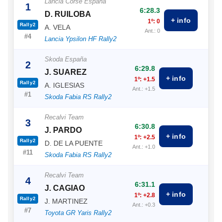
Lancia Corse España
1
6:28.3
D. RUILOBA
+ info
1º: 0
Rally2
A. VELA
Ant.: 0
#4
Lancia Ypsilon HF Rally2
Skoda España
2
6:29.8
J. SUAREZ
+ info
1º: +1.5
Rally2
A. IGLESIAS
Ant.: +1.5
#1
Skoda Fabia RS Rally2
Recalvi Team
3
6:30.8
J. PARDO
+ info
1º: +2.5
Rally2
D. DE LA PUENTE
Ant.: +1.0
#11
Skoda Fabia RS Rally2
Recalvi Team
4
6:31.1
J. CAGIAO
+ info
1º: +2.8
Rally2
J. MARTINEZ
Ant.: +0.3
#7
Toyota GR Yaris Rally2