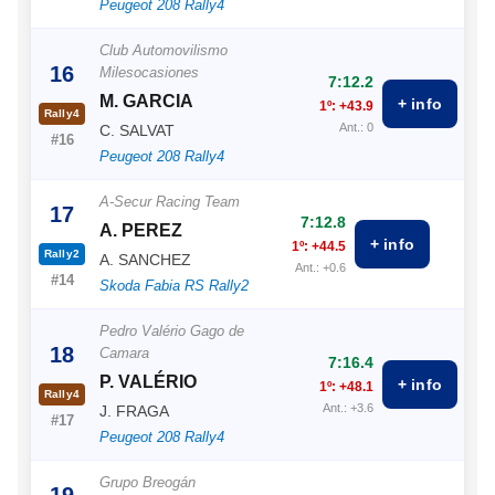
Peugeot 208 Rally4
Club Automovilismo
16
Milesocasiones
7:12.2
M. GARCIA
+ info
1º: +43.9
Rally4
Ant.: 0
C. SALVAT
#16
Peugeot 208 Rally4
A-Secur Racing Team
17
7:12.8
A. PEREZ
+ info
1º: +44.5
Rally2
A. SANCHEZ
Ant.: +0.6
#14
Skoda Fabia RS Rally2
Pedro Valério Gago de
18
Camara
7:16.4
P. VALÉRIO
+ info
1º: +48.1
Rally4
Ant.: +3.6
J. FRAGA
#17
Peugeot 208 Rally4
Grupo Breogán
19