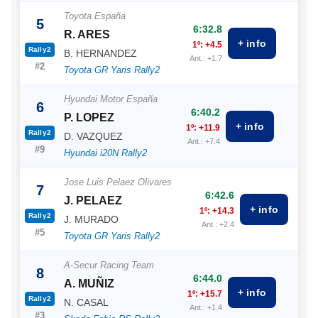
Toyota España
5
6:32.8
R. ARES
+ info
1º: +4.5
Rally2
B. HERNANDEZ
Ant.: +1.7
#2
Toyota GR Yaris Rally2
Hyundai Motor España
6
6:40.2
P. LOPEZ
+ info
1º: +11.9
Rally2
D. VAZQUEZ
Ant.: +7.4
#9
Hyundai i20N Rally2
Jose Luis Pelaez Olivares
7
6:42.6
J. PELAEZ
+ info
1º: +14.3
Rally2
J. MURADO
Ant.: +2.4
#5
Toyota GR Yaris Rally2
A-Secur Racing Team
8
6:44.0
A. MUÑIZ
+ info
1º: +15.7
Rally2
N. CASAL
Ant.: +1.4
#3