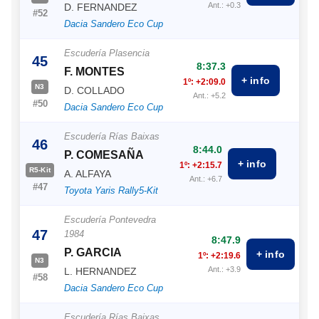
Ant.: +0.3
D. FERNANDEZ
#52
Dacia Sandero Eco Cup
Escudería Plasencia
45
8:37.3
F. MONTES
+ info
1º: +2:09.0
N3
D. COLLADO
Ant.: +5.2
#50
Dacia Sandero Eco Cup
Escudería Rías Baixas
46
8:44.0
P. COMESAÑA
+ info
1º: +2:15.7
R5-Kit
A. ALFAYA
Ant.: +6.7
#47
Toyota Yaris Rally5-Kit
Escudería Pontevedra
47
1984
8:47.9
P. GARCIA
+ info
1º: +2:19.6
N3
Ant.: +3.9
L. HERNANDEZ
#58
Dacia Sandero Eco Cup
Escudería Rías Baixas