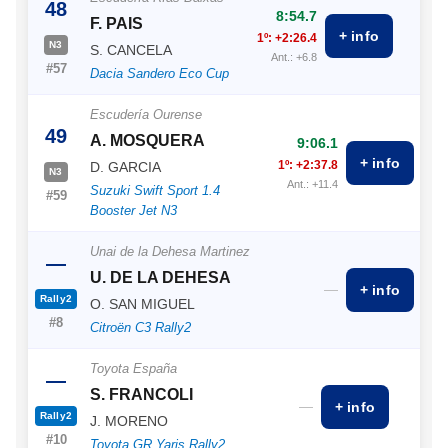
48
8:54.7
F. PAIS
+ info
1º: +2:26.4
N3
S. CANCELA
Ant.: +6.8
#57
Dacia Sandero Eco Cup
Escudería Ourense
49
A. MOSQUERA
9:06.1
+ info
1º: +2:37.8
D. GARCIA
N3
Ant.: +11.4
Suzuki Swift Sport 1.4
#59
Booster Jet N3
Unai de la Dehesa Martinez
—
U. DE LA DEHESA
—
+ info
Rally2
O. SAN MIGUEL
#8
Citroën C3 Rally2
Toyota España
—
S. FRANCOLI
—
+ info
Rally2
J. MORENO
#10
Toyota GR Yaris Rally2