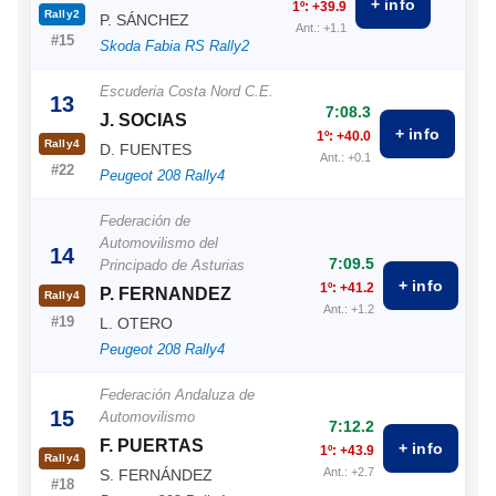
+ info
1º: +39.9
Rally2
P. SÁNCHEZ
Ant.: +1.1
#15
Skoda Fabia RS Rally2
Escuderia Costa Nord C.E.
13
7:08.3
J. SOCIAS
+ info
1º: +40.0
Rally4
D. FUENTES
Ant.: +0.1
#22
Peugeot 208 Rally4
Federación de
Automovilismo del
14
7:09.5
Principado de Asturias
+ info
1º: +41.2
P. FERNANDEZ
Rally4
Ant.: +1.2
#19
L. OTERO
Peugeot 208 Rally4
Federación Andaluza de
15
Automovilismo
7:12.2
F. PUERTAS
+ info
1º: +43.9
Rally4
Ant.: +2.7
S. FERNÁNDEZ
#18