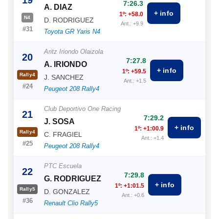
7:26.3
A. DIAZ
+ info
1º: +58.0
N4
D. RODRIGUEZ
Ant.: +9.9
#31
Toyota GR Yaris N4
Aritz Iriondo Olaizola
20
7:27.8
A. IRIONDO
+ info
1º: +59.5
Rally4
J. SANCHEZ
Ant.: +1.5
#24
Peugeot 208 Rally4
Club Deportivo One Racing
21
7:29.2
J. SOSA
+ info
1º: +1:00.9
Rally4
C. FRAGIEL
Ant.: +1.4
#25
Peugeot 208 Rally4
PTC Escuela
22
7:29.8
G. RODRIGUEZ
+ info
1º: +1:01.5
Rally5
D. GONZALEZ
Ant.: +0.6
#36
Renault Clio Rally5