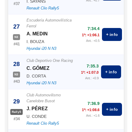
Ant.: +0.7
I. SAYANS
#37
Renault Clio Rally5
Escudería Automovilística
27
Ferrol
7:34.4
A. MEDIN
+ info
1º: +1:06.1
N3
Ant.: +0.5
I. BOUZA
#41
Hyundai i20 N N3
Club Deportivo One Racing
28
7:35.3
C. GÓMEZ
+ info
1º: +1:07.0
N3
D. CORTA
Ant.: +0.9
#43
Hyundai i20 N N3
Club Automovilismo
29
Canelobre Busot
7:36.9
J. PÉREZ
+ info
1º: +1:08.6
Rally5
Ant.: +1.6
U. CONDE
#34
Renault Clio Rally5