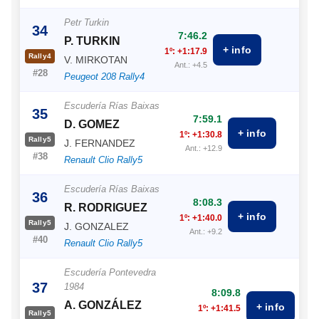
Petr Turkin
34
7:46.2
P. TURKIN
+ info
1º: +1:17.9
Rally4
V. MIRKOTAN
Ant.: +4.5
#28
Peugeot 208 Rally4
Escudería Rías Baixas
35
7:59.1
D. GOMEZ
+ info
1º: +1:30.8
Rally5
J. FERNANDEZ
Ant.: +12.9
#38
Renault Clio Rally5
Escudería Rías Baixas
36
8:08.3
R. RODRIGUEZ
+ info
1º: +1:40.0
Rally5
J. GONZALEZ
Ant.: +9.2
#40
Renault Clio Rally5
Escudería Pontevedra
37
1984
8:09.8
A. GONZÁLEZ
+ info
1º: +1:41.5
Rally5