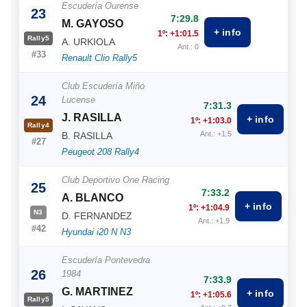
Escudería Ourense
23
7:29.8
M. GAYOSO
+ info
1º: +1:01.5
Rally5
A. URKIOLA
Ant.: 0
#33
Renault Clio Rally5
Club Escudería Miño
24
Lucense
7:31.3
J. RASILLA
+ info
1º: +1:03.0
Rally4
Ant.: +1.5
B. RASILLA
#27
Peugeot 208 Rally4
Club Deportivo One Racing
25
7:33.2
A. BLANCO
+ info
1º: +1:04.9
N3
D. FERNANDEZ
Ant.: +1.9
#42
Hyundai i20 N N3
Escudería Pontevedra
26
1984
7:33.9
G. MARTINEZ
+ info
1º: +1:05.6
Rally5