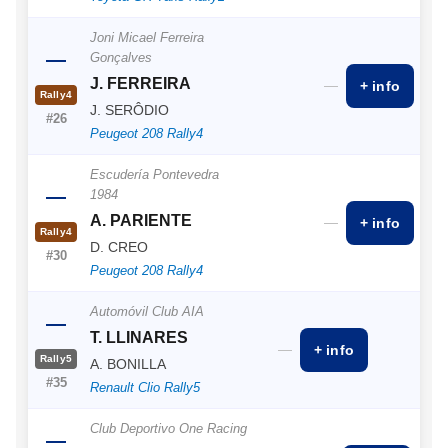
Joni Micael Ferreira
—
Gonçalves
J. FERREIRA
—
+ info
Rally4
J. SERÔDIO
#26
Peugeot 208 Rally4
Escudería Pontevedra
—
1984
A. PARIENTE
—
+ info
Rally4
D. CREO
#30
Peugeot 208 Rally4
Automóvil Club AIA
—
T. LLINARES
—
+ info
Rally5
A. BONILLA
#35
Renault Clio Rally5
Club Deportivo One Racing
—