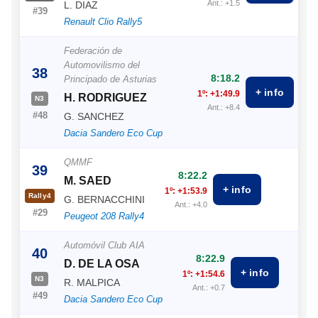
Ant.: +1.5
L. DIAZ
#39
Renault Clio Rally5
Federación de
Automovilismo del
38
8:18.2
Principado de Asturias
+ info
1º: +1:49.9
H. RODRIGUEZ
N3
Ant.: +8.4
#48
G. SANCHEZ
Dacia Sandero Eco Cup
QMMF
39
8:22.2
M. SAED
+ info
1º: +1:53.9
Rally4
G. BERNACCHINI
Ant.: +4.0
#29
Peugeot 208 Rally4
Automóvil Club AIA
40
8:22.9
D. DE LA OSA
+ info
1º: +1:54.6
N3
R. MALPICA
Ant.: +0.7
#49
Dacia Sandero Eco Cup